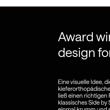
Award wi
design fo
Eine visuelle Idee, 
kieferorthopädische
ließ einen richtigen
klassisches Side by
einmal krumm und s