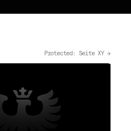
Protected: Seite XY
→