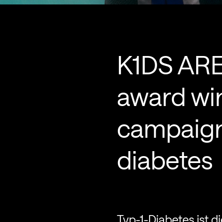
K1DS AR
award wi
campaign 
diabetes
Typ-1-Diabetes ist d