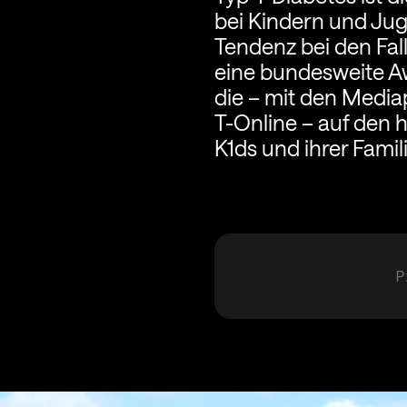
bei Kindern und Jug
Tendenz bei den Fal
eine bundesweite A
die – mit den Medi
T-Online – auf den 
K1ds und ihrer Fami
P
K
S