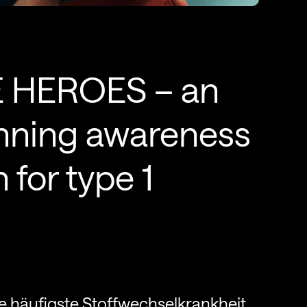
E HEROES – an
nning awareness
for type 1
ie häufigste Stoffwechselkrankheit