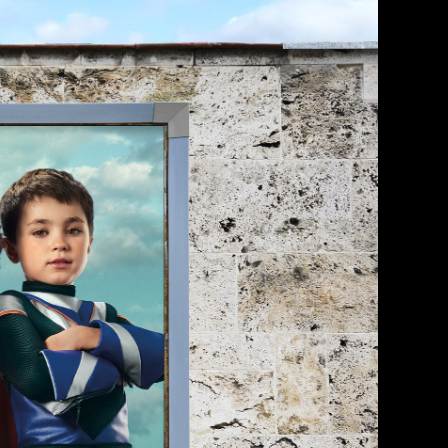
Copywriting
Design
ampagne: Leopold Fiala Photography
hind the Scenes: Lena Schwenker