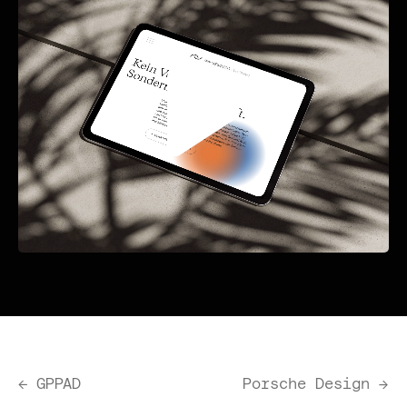
←
GPPAD
Porsche Design
→