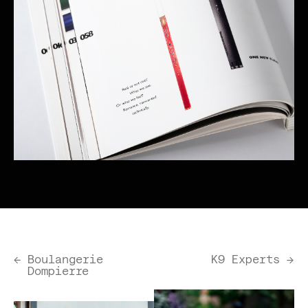
←
Boulangerie
K9 Experts
→
Dompierre